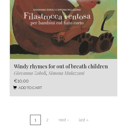
Windy rhymes for out of breath children
Giovanna Zoboli
,
Simona Mulazzani
€10,00
ADD TO CART
1
2
next ›
last »