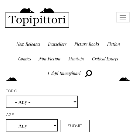
Skip
to
Toggle
navigat
main
content
New Releases
Bestsellers
Picture Books
Fiction
Comics
Non Fiction
Minitopi
Critical Essays
I Topi Immaginari
Cerca
TOPIC
AGE
SUBMIT