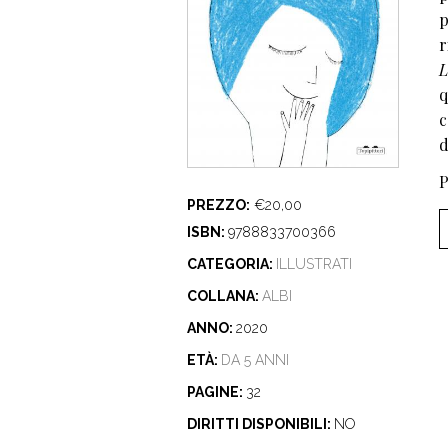
p
r
L
q
c
d
P
PREZZO:
€20,00
ISBN:
9788833700366
CATEGORIA:
ILLUSTRATI
COLLANA:
ALBI
ANNO:
2020
ETÀ:
DA 5 ANNI
PAGINE:
32
DIRITTI DISPONIBILI:
NO