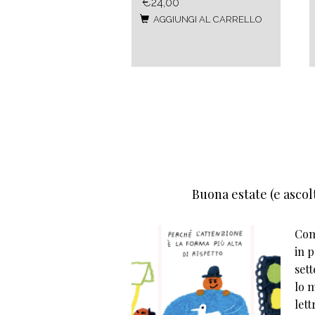
€24,00
AGGIUNGI AL CARRELLO
Buona estate (e ascolt
Come
in p
set
lo m
lett