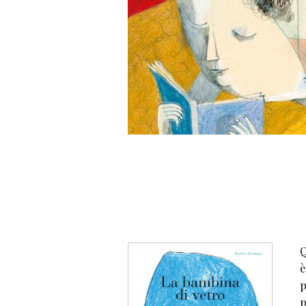
Q
è
p
p