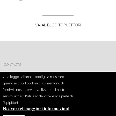
VAI AL BLOG TOPILETTORI
CONTACTS
CREDITS
Una legge italiana ci obbliga a mostrare
questo avviso. I cookies ci consentono di
COOKIE
fornirvi i nostri servizi. Utilizzando i nostri
servizi, accetti l'utilizzo dei cookies da parte di
Topipittori
No, vorrei maggiori informazioni